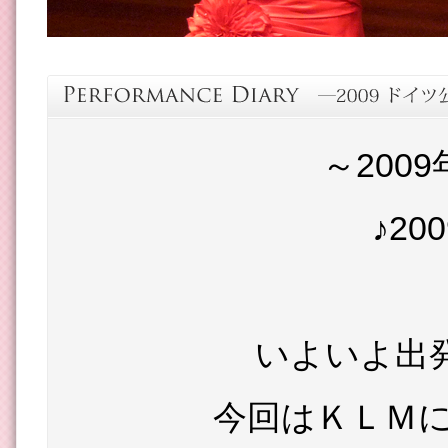
～200
♪20
いよいよ出
今回はＫＬＭに