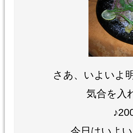
さあ、いよいよ明
気合を入
♪2
今日はいよい