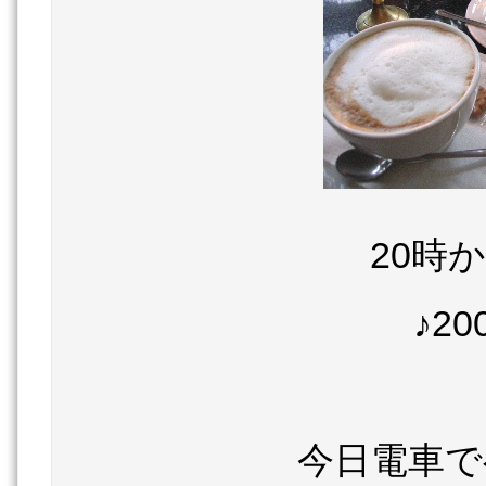
20時
♪2
今日電車で